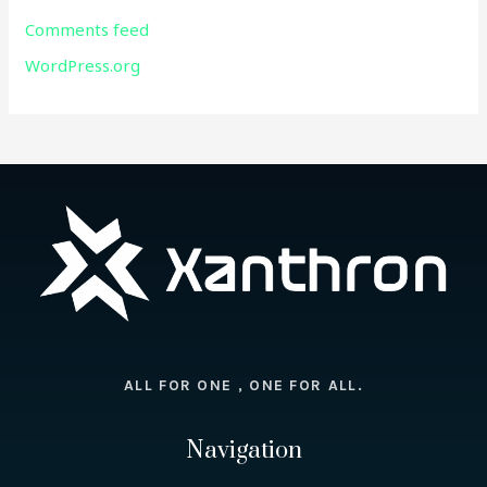
Comments feed
WordPress.org
ALL FOR ONE , ONE FOR ALL.
Navigation