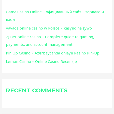
Gama Casino Online – официальный сайт – зеркало и
вход
Vavada online casino w Polsce – kasyno na żywo
2J Bet online casino – Complete guide to gaming,
payments, and account management
Pin Up Casino – Azərbaycanda onlayn kazino Pin-Up
Lemon Casino – Online Casino Recenzje
RECENT COMMENTS