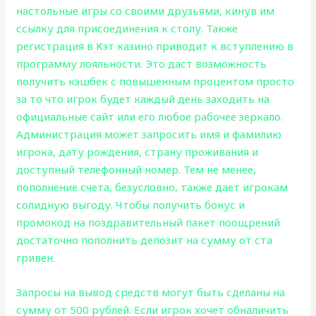
настольные игры со своими друзьями, кинув им
ссылку для присоединения к столу. Также
регистрация в Кэт казино приводит к вступлению в
программу лояльности. Это даст возможность
получить кэшбек с повышенным процентом просто
за то что игрок будет каждый день заходить на
официальные сайт или его любое рабочее зеркало.
Администрация может запросить имя и фамилию
игрока, дату рождения, страну проживания и
доступный телефонный номер. Тем не менее,
пополнение счета, безусловно, также дает игрокам
солидную выгоду. Чтобы получить бонус и
промокод на поздравительный пакет поощрений
достаточно пополнить депозит на сумму от ста
гривен.
Запросы на вывод средств могут быть сделаны на
сумму от 500 рублей. Если игрок хочет обналичить