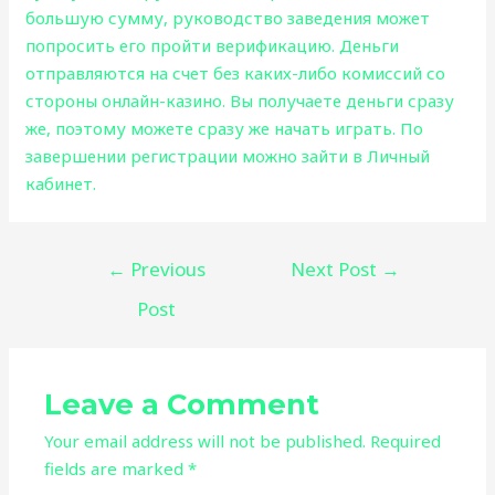
большую сумму, руководство заведения может
попросить его пройти верификацию. Деньги
отправляются на счет без каких-либо комиссий со
стороны онлайн-казино. Вы получаете деньги сразу
же, поэтому можете сразу же начать играть. По
завершении регистрации можно зайти в Личный
кабинет.
←
Previous
Next Post
→
Post
Leave a Comment
Your email address will not be published.
Required
fields are marked
*