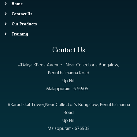
Home
Contact Us
Our Products
Training
Contact Us
#Daliya KPees Avenue Near Collector’s Bungalow,
Perinthalmanna Road
Up Hill
Malappuram- 676505
#Karadikkal Tower,Near Collector’s Bungalow, Perinthalmanna
Road
Up Hill
Malappuram- 676505