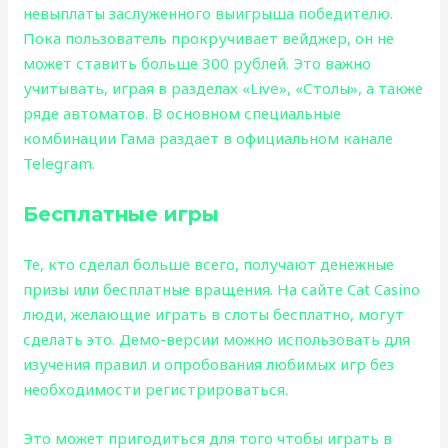
невыплаты заслуженного выигрыша победителю.
Пока пользователь прокручивает вейджер, он не
может ставить больше 300 рублей. Это важно
учитывать, играя в разделах «Live», «Столы», а также
ряде автоматов. В основном специальные
комбинации Гама раздает в официальном канале
Telegram.
Бесплатные игры
Те, кто сделал больше всего, получают денежные
призы или бесплатные вращения. На сайте Cat Casino
люди, желающие играть в слоты бесплатно, могут
сделать это. Демо-версии можно использовать для
изучения правил и опробования любимых игр без
необходимости регистрироваться.
Это может пригодиться для того чтобы играть в