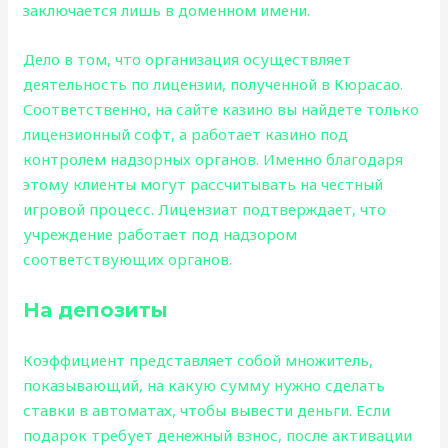
заключается лишь в доменном имени.
Дело в том, что организация осуществляет
деятельность по лицензии, полученной в Кюрасао.
Соответственно, на сайте казино вы найдете только
лицензионный софт, а работает казино под
контролем надзорных органов. Именно благодаря
этому клиенты могут рассчитывать на честный
игровой процесс. Лицензиат подтверждает, что
учреждение работает под надзором
соответствующих органов.
На депозиты
Коэффициент представляет собой множитель,
показывающий, на какую сумму нужно сделать
ставки в автоматах, чтобы вывести деньги. Если
подарок требует денежный взнос, после активации