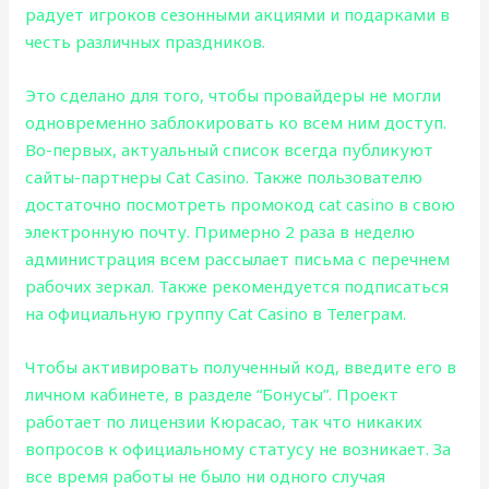
радует игроков сезонными акциями и подарками в
честь различных праздников.
Это сделано для того, чтобы провайдеры не могли
одновременно заблокировать ко всем ним доступ.
Во-первых, актуальный список всегда публикуют
сайты-партнеры Cat Casino. Также пользователю
достаточно посмотреть
промокод cat casino
в свою
электронную почту. Примерно 2 раза в неделю
администрация всем рассылает письма с перечнем
рабочих зеркал. Также рекомендуется подписаться
на официальную группу Cat Casino в Телеграм.
Чтобы активировать полученный код, введите его в
личном кабинете, в разделе “Бонусы”. Проект
работает по лицензии Кюрасао, так что никаких
вопросов к официальному статусу не возникает. За
все время работы не было ни одного случая