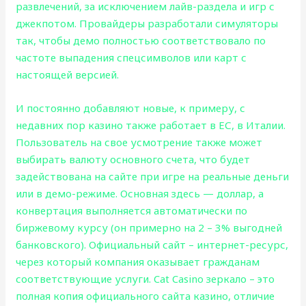
развлечений, за исключением лайв-раздела и игр с
джекпотом. Провайдеры разработали симуляторы
так, чтобы демо полностью соответствовало по
частоте выпадения спецсимволов или карт с
настоящей версией.
И постоянно добавляют новые, к примеру, с
недавних пор казино также работает в ЕС, в Италии.
Пользователь на свое усмотрение также может
выбирать валюту основного счета, что будет
задействована на сайте при игре на реальные деньги
или в демо-режиме. Основная здесь — доллар, а
конвертация выполняется автоматически по
биржевому курсу (он примерно на 2 – 3% выгодней
банковского). Официальный сайт – интернет-ресурс,
через который компания оказывает гражданам
соответствующие услуги. Cat Casino зеркало – это
полная копия официального сайта казино, отличие