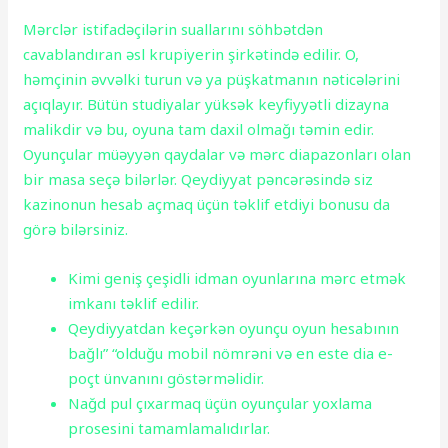
Mərclər istifadəçilərin suallarını söhbətdən
cavablandıran əsl krupiyerin şirkətində edilir. O,
həmçinin əvvəlki turun və ya püşkatmanın nəticələrini
açıqlayır. Bütün studiyalar yüksək keyfiyyətli dizayna
malikdir və bu, oyuna tam daxil olmağı təmin edir.
Oyunçular müəyyən qaydalar və mərc diapazonları olan
bir masa seçə bilərlər. Qeydiyyat pəncərəsində siz
kazinonun hesab açmaq üçün təklif etdiyi bonusu da
görə bilərsiniz.
Kimi geniş çeşidli idman oyunlarına mərc etmək
imkanı təklif edilir.
Qeydiyyatdan keçərkən oyunçu oyun hesabının
bağlı” “olduğu mobil nömrəni və en este dia e-
poçt ünvanını göstərməlidir.
Nağd pul çıxarmaq üçün oyunçular yoxlama
prosesini tamamlamalıdırlar.