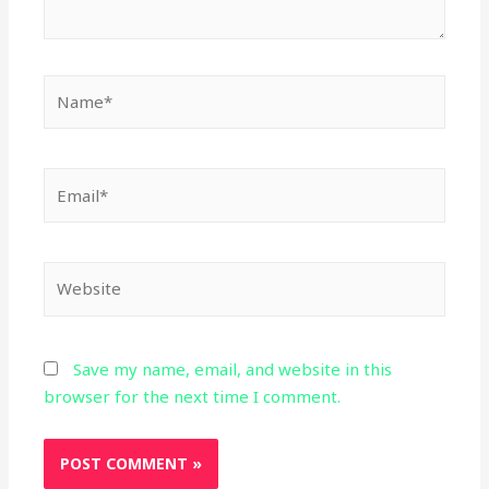
Save my name, email, and website in this
browser for the next time I comment.