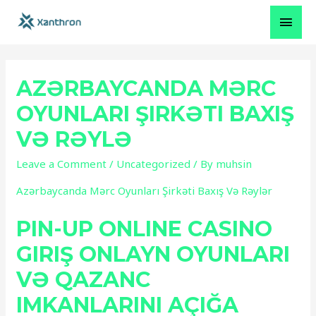
AZƏRBAYCANDA MƏRC
OYUNLARI ŞIRKƏTI BAXIŞ
VƏ RƏYLƏ
Leave a Comment
/
Uncategorized
/ By
muhsin
Azərbaycanda Mərc Oyunları Şirkəti Baxış Və Rəylər
PIN-UP ONLINE CASINO
GIRIŞ ONLAYN OYUNLARI
VƏ QAZANC
IMKANLARINI AÇIĞA