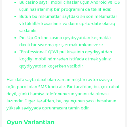
Bu casino saytı, mobil cihazlar üçün Android və iOS
üçün hazırlanmış bir proqramını da təklif edir.
Bütün bu məlumatlar saytdakı ən son məlumatlar
və təkliflərə əsaslanır və daim up-to-date olaraq
saxlanılır.
Pin-Up On line casino qeydiyyatdan keçməklə
daxili bir sistemə giriş etmək imkanı verir.
“Professional” QIWI pul kisəsinin qeydiyyatdan
keçdiyi mobil nömrədən istifadə etmək yalnız
qeydiyyatdan keçərkən vacibdir.
Hər dəfə sayta daxil olan zaman müştəri avtorizasiya
üçün parol olan SMS kodu alır. Bir tərəfdən, bu, çox rahat
deyil, çünki həmişə telefonunuzun yanınızda olması
lazımdır. Digər tərəfdən, bu, oyunçunun şəxsi hesabının
yüksək səviyyədə qorunmasını təmin edir.
Oyun Variantları