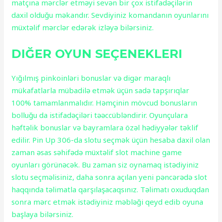
matçına mərclər etməyi sevən bir çox istifadəçilərin
daxil olduğu məkandır. Sevdiyiniz komandanın oyunlarını
müxtəlif mərclər edərək izləyə bilərsiniz.
DIĞER OYUN SEÇENEKLERI
Yığılmış pinkoinləri bonuslar və digər maraqlı
mükafatlarla mübadilə etmək üçün sadə tapşırıqlar
100% tamamlanmalıdır. Həmçinin mövcud bonusların
bolluğu da istifadəçiləri təəccübləndirir. Oyunçulara
həftəlik bonuslar və bayramlara özəl hədiyyələr təklif
edilir. Pin Up 306-da slotu seçmək üçün hesaba daxil olan
zaman əsas səhifədə müxtəlif slot machine game
oyunları görünəcək. Bu zaman siz oynamaq istədiyiniz
slotu seçməlisiniz, daha sonra açılan yeni pəncərədə slot
haqqında təlimatla qarşılaşacaqsınız. Təlimatı oxuduqdan
sonra mərc etmək istədiyiniz məbləği qeyd edib oyuna
başlaya bilərsiniz.