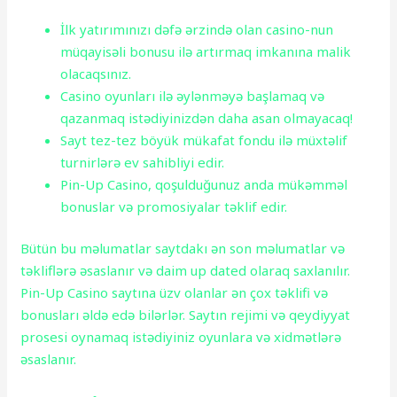
İlk yatırımınızı dəfə ərzində olan casino-nun
müqayisəli bonusu ilə artırmaq imkanına malik
olacaqsınız.
Casino oyunları ilə əylənməyə başlamaq və
qazanmaq istədiyinizdən daha asan olmayacaq!
Sayt tez-tez böyük mükafat fondu ilə müxtəlif
turnirlərə ev sahibliyi edir.
Pin-Up Casino, qoşulduğunuz anda mükəmməl
bonuslar və promosiyalar təklif edir.
Bütün bu məlumatlar saytdakı ən son məlumatlar və
təkliflərə əsaslanır və daim up dated olaraq saxlanılır.
Pin-Up Casino saytına üzv olanlar ən çox təklifi və
bonusları əldə edə bilərlər. Saytın rejimi və qeydiyyat
prosesi oynamaq istədiyiniz oyunlara və xidmətlərə
əsaslanır.