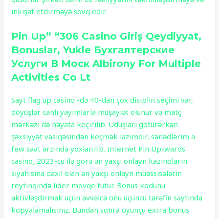
inkişaf etdirməyə sövq edir.
Pin Up” “306 Casino Giriş Qeydiyyat,
Bonuslar, Yukle Бухгалтерские
Услуги В Моск Albirony For Multiple
Activities Co Lt
Sayt flag up casino -də 40-dan çox disiplin seçimi var,
döyüşlər canlı yayımlarla müşayiət olunur və matç
mərkəzi də həyata keçirilib. Uduşları götürərkən
şəxsiyyət vəsiqəsindən keçmək lazımdır, sənədlərim a
few saat ərzində yoxlanılıb. Internet Pin Up-wards
casino, 2023-cü ilə görə ən yaxşı onlayn kazinoların
siyahısına daxil olan ən yaxşı onlayn müəssisələrin
reytinqində lider mövqe tutur. Bonus kodunu
aktivləşdirmək üçün əvvəlcə onu üçüncü tərəfin saytında
kopyalamalısınız. Bundan sonra oyunçu extra bonus