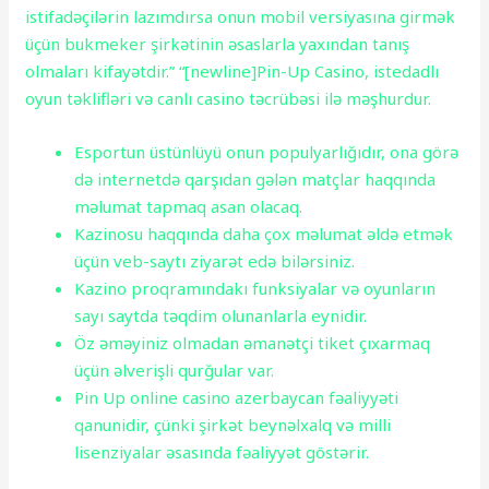
istifadəçilərin lazımdırsa onun mobil versiyasına girmək
üçün bukmeker şirkətinin əsaslarla yaxından tanış
olmaları kifayətdir.” “[newline]Pin-Up Casino, istedadlı
oyun təklifləri və canlı casino təcrübəsi ilə məşhurdur.
Esportun üstünlüyü onun populyarlığıdır, ona görə
də internetdə qarşıdan gələn matçlar haqqında
məlumat tapmaq asan olacaq.
Kazinosu haqqında daha çox məlumat əldə etmək
üçün veb-saytı ziyarət edə bilərsiniz.
Kazino proqramındakı funksiyalar və oyunların
sayı saytda təqdim olunanlarla eynidir.
Öz əməyiniz olmadan əmanətçi tiket çıxarmaq
üçün əlverişli qurğular var.
Pin Up online casino azerbaycan fəaliyyəti
qanunidir, çünki şirkət beynəlxalq və milli
lisenziyalar əsasında fəaliyyət göstərir.