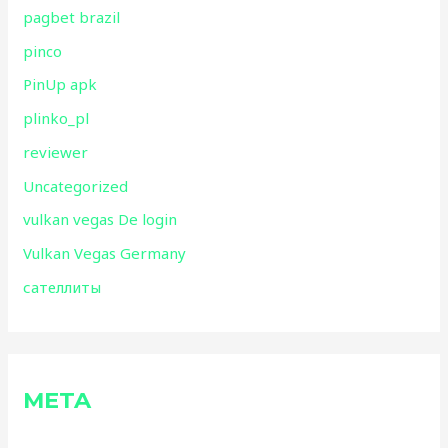
pagbet brazil
pinco
PinUp apk
plinko_pl
reviewer
Uncategorized
vulkan vegas De login
Vulkan Vegas Germany
сателлиты
META