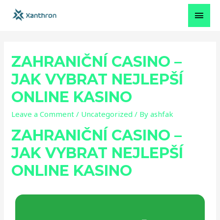
ZAHRANIČNÍ CASINO –
JAK VYBRAT NEJLEPŠÍ
ONLINE KASINO
Leave a Comment
/
Uncategorized
/ By
ashfak
ZAHRANIČNÍ CASINO –
JAK VYBRAT NEJLEPŠÍ
ONLINE KASINO