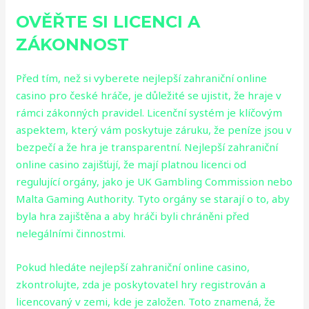
OVĚŘTE SI LICENCI A
ZÁKONNOST
Před tím, než si vyberete nejlepší zahraniční online
casino pro české hráče, je důležité se ujistit, že hraje v
rámci zákonných pravidel. Licenční systém je klíčovým
aspektem, který vám poskytuje záruku, že peníze jsou v
bezpečí a že hra je transparentní. Nejlepší zahraniční
online casino zajišťují, že mají platnou licenci od
regulující orgány, jako je UK Gambling Commission nebo
Malta Gaming Authority. Tyto orgány se starají o to, aby
byla hra zajištěna a aby hráči byli chráněni před
nelegálními činnostmi.
Pokud hledáte nejlepší zahraniční online casino,
zkontrolujte, zda je poskytovatel hry registrován a
licencovaný v zemi, kde je založen. Toto znamená, že