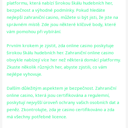
platformu, která nabízí širokou škálu hudebních her,
bezpečnost a výhodné podmínky. Pokud hledáte
nejlepší zahraniční casino, můžete si být jisti, že jste na
správném místě. Zde jsou některé klíčové body, které
vám pomohou při vybírání.
Prvním krokem je zjistit, zda online casino poskytuje
širokou škálu hudebních her. Zahraniční online casino
obvykle nabízejí více her než některá domácí platformy.
Zkuste několik různých her, abyste zjistili, co vám
nejlépe vyhovuje.
Dalším důležitým aspektem je bezpečnost. Zahraniční
online casino, která jsou certifikována a regulemní,
poskytují nejvyšší úroveň ochrany vašich osobních dat a
peněz. Zkontrolujte, zda je casino certifikováno a zda
má všechny potřebné licence.