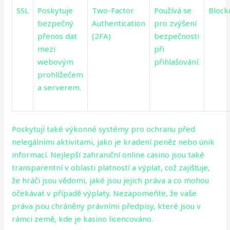
SSL
Poskytuje
Two-Factor
Používá se
Block
bezpečný
Authentication
pro zvýšení
přenos dat
(2FA)
bezpečnosti
mezi
při
webovým
přihlašování.
prohlížečem
a serverem.
Poskytují také výkonné systémy pro ochranu před
nelegálními aktivitami, jako je kradení peněz nebo únik
informací. Nejlepší zahraniční online casino jsou také
transparentní v oblasti platností a výplat, což zajišťuje,
že hráči jsou vědomi, jaké jsou jejich práva a co mohou
očekávat v případě výplaty. Nezapomeňte, že vaše
práva jsou chráněny právními předpisy, které jsou v
rámci země, kde je kasino licencováno.