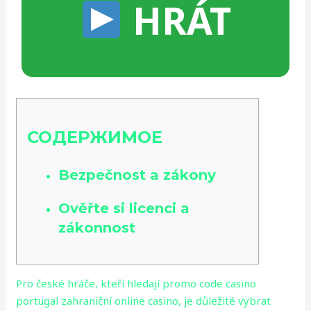
HRÁT
СОДЕРЖИМОЕ
Bezpečnost a zákony
Ověřte si licenci a
zákonnost
Pro české hráče, kteří hledají
promo code casino
portugal
zahraniční online casino, je důležité vybrat