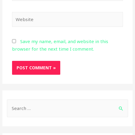
Save my name, email, and website in this
browser for the next time I comment.