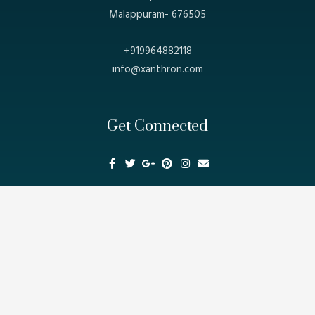
Malappuram- 676505
+919964882118
info@xanthron.com
Get Connected