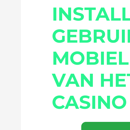
INSTALL
GEBRUI
MOBIEL
VAN HE
CASINO