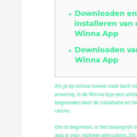
Downloaden en
installeren van
Winna App
Downloaden va
Winna App
Als je op
winna review
zoek bent na
ervaring, is de Winna App een uitst
begeleiden door de installatie en h
casino.
Om te beginnen, is het belangrijk 
app is voor mobiele gebruikers. Dit 