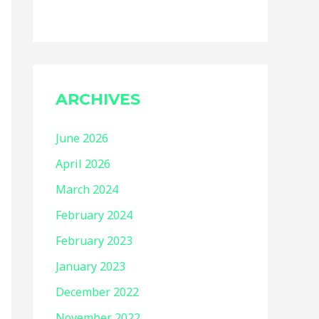
ARCHIVES
June 2026
April 2026
March 2024
February 2024
February 2023
January 2023
December 2022
November 2022