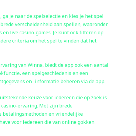
ga je naar de spelselectie en kies je het spel
en brede verscheidenheid aan spellen, waaronder
 en live casino-games. Je kunt ook filteren op
dere criteria om het spel te vinden dat het
rvaring van Winna, biedt de app ook een aantal
ekfunctie, een spelgeschiedenis en een
untgegevens en -informatie beheren via de app.
uitstekende keuze voor iedereen die op zoek is
 casino-ervaring. Met zijn brede
ge betalingsmethoden en vriendelijke
-have voor iedereen die van online gokken