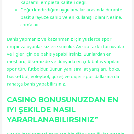
kapsamlı empieza kaliteli değil.
Değerlendirdiğim uygulamalar arasında durante
basit arayüze sahip ve en kullanışlı olanı Nesine.
com’a ait.
Bahis yapmanız ve kazanmanız için yüzlerce spor
empieza oyunlar sizlere sunulur. Ayrıca farklı turnuvalar
ve ligler için de bahis yapabilirsiniz. Bunlardan en
meşhuru, ülkemizde ve dünyada en çok bahis yapılan
spor türü futboldur. Bunun yanı sıra, at yarışları, boks,
basketbol, voleybol, güreş ve diğer spor dallarına da
rahatça bahis yapabilirsiniz.
CASINO BONUSUNUZDAN EN
IYI ŞEKILDE NASIL
YARARLANABILIRSINIZ”
Sitede incelenmesi gereken bir diğer özellik ise sitenin