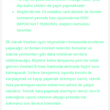
dışı bahis siteleri de yayın yapmaktadır.
Müşterilerine 24 sewaktu canlı destek ile hizmet
sunmanın yanında bazı oyuncularına VERY
IMPORTANT PERSONEL müşteri temsilcisi
tanımlar.
İlk olarak Vizebet oyun seçenekleri konusunda inceleme
yapacağız. Ardından Vizebet nelerdir, bonuslar ve
ödeme yöntemleri gibi daha niteliksel verilere
odaklanacağız. Böylece bahis dünyasına yeni bir soluk
getiren Vizebet firması hakkında aklınızda hiçbir soru
kalmayacak. Sizlere tavsiyemiz, oyunda kesinti ile
karşılaşmak ve kayıp yaşamak istemiyor iseniz, teknik
hata yaratmayan casino sitelerinin adresi ile çalışın
olacaktır. Teknik hata yaşamak istemiyor iseniz, tercih
edeceğiniz casino sitesinin altyapı şirketlerine
bakmanız son derece önemlidir.