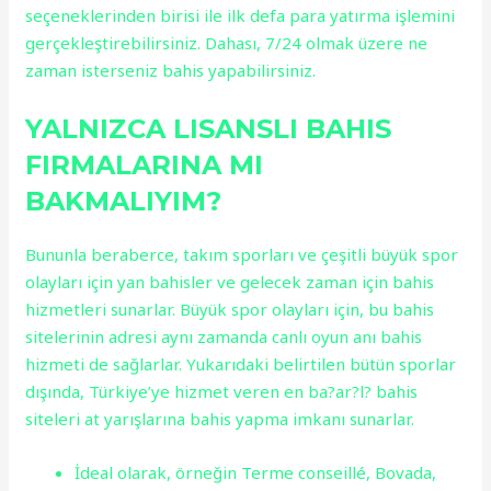
seçeneklerinden birisi ile ilk defa para yatırma işlemini
gerçekleştirebilirsiniz. Dahası, 7/24 olmak üzere ne
zaman isterseniz bahis yapabilirsiniz.
YALNIZCA LISANSLI BAHIS
FIRMALARINA MI
BAKMALIYIM?
Bununla beraberce, takım sporları ve çeşitli büyük spor
olayları için yan bahisler ve gelecek zaman için bahis
hizmetleri sunarlar. Büyük spor olayları için, bu bahis
sitelerinin adresi aynı zamanda canlı oyun anı bahis
hizmeti de sağlarlar. Yukarıdaki belirtilen bütün sporlar
dışında, Türkiye’ye hizmet veren en ba?ar?l? bahis
siteleri at yarışlarına bahis yapma imkanı sunarlar.
İdeal olarak, örneğin Terme conseillé, Bovada,