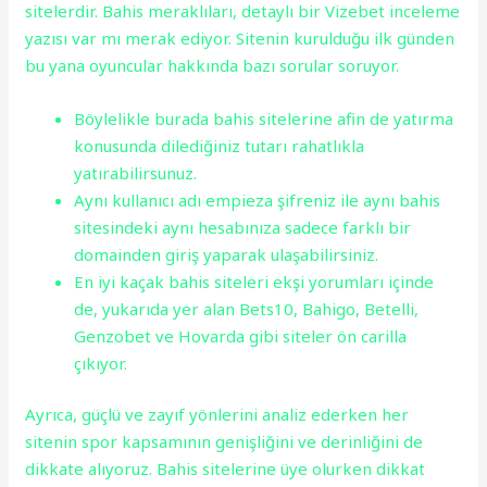
sitelerdir. Bahis meraklıları, detaylı bir Vizebet inceleme
yazısı var mı merak ediyor. Sitenin kurulduğu ilk günden
bu yana oyuncular hakkında bazı sorular soruyor.
Böylelikle burada bahis sitelerine afin de yatırma
konusunda dilediğiniz tutarı rahatlıkla
yatırabilirsunuz.
Aynı kullanıcı adı empieza şifreniz ile aynı bahis
sitesindeki aynı hesabınıza sadece farklı bir
domainden giriş yaparak ulaşabilirsiniz.
En iyi kaçak bahis siteleri ekşi yorumları içinde
de, yukarıda yer alan Bets10, Bahigo, Betelli,
Genzobet ve Hovarda gibi siteler ön carilla
çıkıyor.
Ayrıca, güçlü ve zayıf yönlerini analiz ederken her
sitenin spor kapsamının genişliğini ve derinliğini de
dikkate alıyoruz. Bahis sitelerine üye olurken dikkat