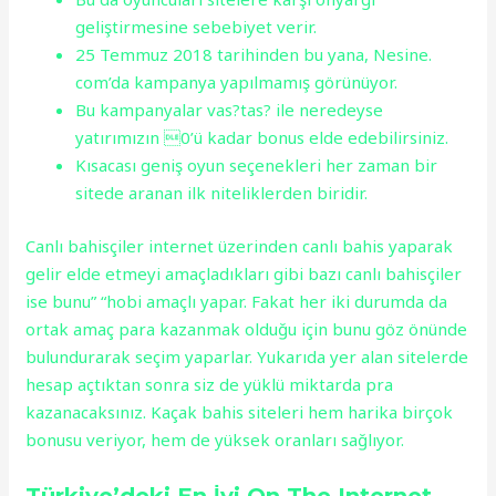
geliştirmesine sebebiyet verir.
25 Temmuz 2018 tarihinden bu yana, Nesine.
com’da kampanya yapılmamış görünüyor.
Bu kampanyalar vas?tas? ile neredeyse
yatırımızın 0’ü kadar bonus elde edebilirsiniz.
Kısacası geniş oyun seçenekleri her zaman bir
sitede aranan ilk niteliklerden biridir.
Canlı bahisçiler internet üzerinden canlı bahis yaparak
gelir elde etmeyi amaçladıkları gibi bazı canlı bahisçiler
ise bunu” “hobi amaçlı yapar. Fakat her iki durumda da
ortak amaç para kazanmak olduğu için bunu göz önünde
bulundurarak seçim yaparlar. Yukarıda yer alan sitelerde
hesap açtıktan sonra siz de yüklü miktarda pra
kazanacaksınız. Kaçak bahis siteleri hem harika birçok
bonusu veriyor, hem de yüksek oranları sağlıyor.
Türkiye’deki En İyi On The Internet