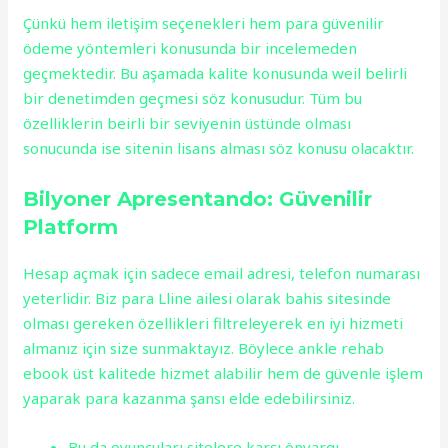
Çünkü hem iletişim seçenekleri hem para güvenilir
ödeme yöntemleri konusunda bir incelemeden
geçmektedir. Bu aşamada kalite konusunda weil belirli
bir denetimden geçmesi söz konusudur. Tüm bu
özelliklerin beirli bir seviyenin üstünde olması
sonucunda ise sitenin lisans alması söz konusu olacaktır.
Bilyoner Apresentando: Güvenilir
Platform
Hesap açmak için sadece email adresi, telefon numarası
yeterlidir. Biz para Lline ailesi olarak bahis sitesinde
olması gereken özellikleri filtreleyerek en iyi hizmeti
almanız için size sunmaktayız. Böylece ankle rehab
ebook üst kalitede hizmet alabilir hem de güvenle işlem
yaparak para kazanma şansı elde edebilirsiniz.
Bu da oyuncuları sitelere karşı önyargı