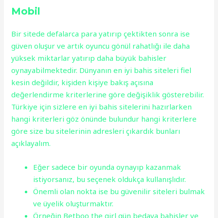
Mobil
Bir sitede defalarca para yatırıp çektikten sonra ise
güven oluşur ve artık oyuncu gönül rahatlığı ile daha
yüksek miktarlar yatırıp daha büyük bahisler
oynayabilmektedir. Dünyanın en iyi bahis siteleri fiel
kesin değildir, kişiden kişiye bakış açısına
değerlendirme kriterlerine göre değişiklik gösterebilir.
Türkiye için sizlere en iyi bahis sitelerini hazırlarken
hangi kriterleri göz önünde bulundur hangi kriterlere
göre size bu sitelerinin adresleri çıkardık bunları
açıklayalım.
Eğer sadece bir oyunda oynayıp kazanmak
istiyorsanız, bu seçenek oldukça kullanışlıdır.
Önemli olan nokta ise bu güvenilir siteleri bulmak
ve üyelik oluşturmaktır.
Örneğin Betboo the girl gün bedava bahisler ve