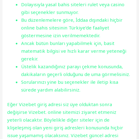
Dolayısıyla yasal bahis siteleri rulet veya casino
gibi seçenekler sunmuyor.
Bu düzenlemelere göre, İddaa dışındaki hiçbir
online bahis sitesinin Türkiye’de faaliyet
göstermesine izin verilmemektedir.
Ancak bütün bunları yapabilmek için, basit
matematik bilgisi ve hızlı karar verme yeteneği
gerekir.
Üstelik kazandığınız parayı çekme konusunda,
dakikaların geçerli olduğunu de uma görmelisiniz.
Sorularınızı yine bu seçenekler ile iletip kısa
sürede yardım alabilirsiniz.
Eğer Vizebet giriş adresi siz üye olduktan sonra
değişirse Vizebet. online sitemizi ziyaret etmeniz
yeterli olacaktır. Böylelikle diğer siteler için de
klişeleşmiş olan yeni giriş adresleri konusunda hiçbir
issue yaşamamış olacaksınız. Vizebet güncel adresi