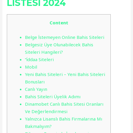
LISTESI 2024
Content
Belge İstemeyen Online Bahis Siteleri
Belgesiz Üye Olunabilecek Bahis
Siteleri Hangileri?
“i̇ddaa Siteleri
Mobil
Yeni Bahis Siteleri – Yeni Bahis Siteleri
Bonusları
Canlı Yayın
Bahis Siteleri Üyelik Adımı
Dinamobet Canlı Bahis Sitesi Oranları
Ve Değerlendirmesi
Yalnızca Lisanslı Bahis Firmalarına Mı
Bakmalıyım?