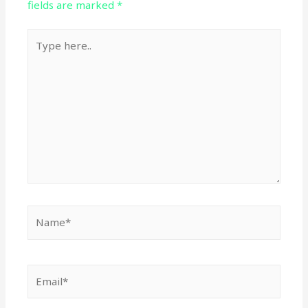
fields are marked
*