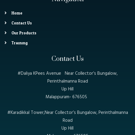
Home
Contact Us
Our Products
Training
Contact Us
#Daliya KPees Avenue Near Collector’s Bungalow,
Perinthalmanna Road
Up Hill
Malappuram- 676505
#Karadikkal Tower,Near Collector’s Bungalow, Perinthalmanna
Road
Up Hill