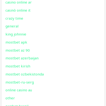
casino online ar
casinò online it
crazy time
general
king johnnie
mostbet apk
mostbet az 90
mostbet azerbaijan
mostbet kirish
mostbet ozbekistonda
mostbet-ru-serg
online casino au
other
pagbet brazil