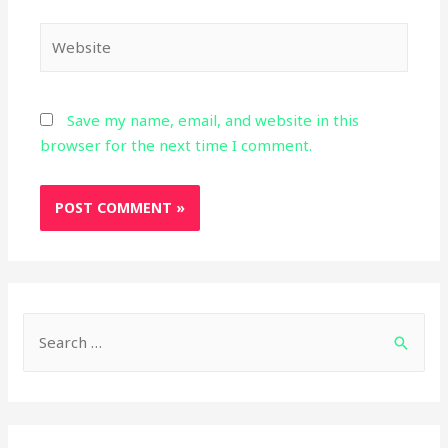
Save my name, email, and website in this
browser for the next time I comment.