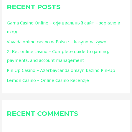
RECENT POSTS
Gama Casino Online – официальный сайт – зеркало и
вход
Vavada online casino w Polsce – kasyno na żywo
2J Bet online casino – Complete guide to gaming,
payments, and account management
Pin Up Casino – Azərbaycanda onlayn kazino Pin-Up
Lemon Casino – Online Casino Recenzje
RECENT COMMENTS