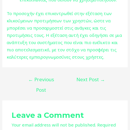
Το προσοχήν έχει επικεντρωθεί στην εξέταση των
κλικούμενων προτιμήσεων των χρηστών, ώστε να
μπορέσει να προσαρμοστεί στις ανάγκες και τις
προτιμήσεις τους. Η εξέταση αυτή έχει οδηγήσει σε μια
ανάπτυξη του συστήματος που είναι πιο ευέλικτο και
πιο αποτελεσματικό, με τον στόχο να προσφέρει τις
καλύτερες εμπειρογνωμοσύνες στους χρήστες.
←
Previous
Next Post
→
Post
Leave a Comment
Your email address will not be published.
Required