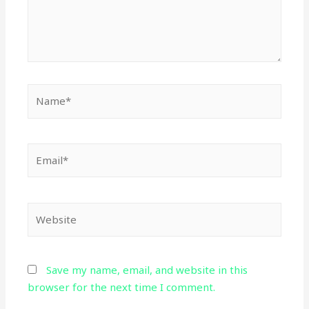
Save my name, email, and website in this
browser for the next time I comment.