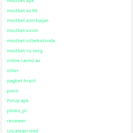
mostbet apk
mostbet az 90
mostbet azerbaijan
mostbet kirish
mostbet ozbekistonda
mostbet-ru-serg
online casino au
other
pagbet brazil
pinco
PinUp apk
plinko_pl
reviewer
Uncategorized