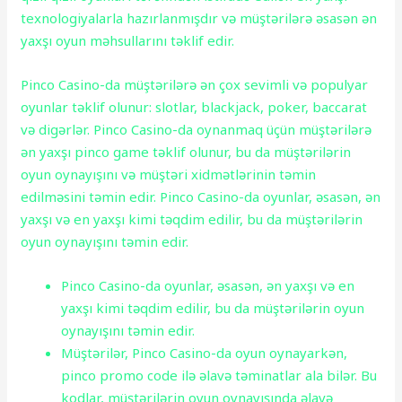
texnologiyalarla hazırlanmışdır və müştərilərə əsasən ən
yaxşı oyun məhsullarını təklif edir.
Pinco Casino-da müştərilərə ən çox sevimli və populyar
oyunlar təklif olunur: slotlar, blackjack, poker, baccarat
və digərlər. Pinco Casino-da oynanmaq üçün müştərilərə
ən yaxşı pinco game təklif olunur, bu da müştərilərin
oyun oynayışını və müştəri xidmətlərinin təmin
edilməsini təmin edir. Pinco Casino-da oyunlar, əsasən, ən
yaxşı və en yaxşı kimi təqdim edilir, bu da müştərilərin
oyun oynayışını təmin edir.
Pinco Casino-da oyunlar, əsasən, ən yaxşı və en
yaxşı kimi təqdim edilir, bu da müştərilərin oyun
oynayışını təmin edir.
Müştərilər, Pinco Casino-da oyun oynayarkən,
pinco promo code ilə əlavə təminatlar ala bilər. Bu
kodlar, müştərilərin oyun oynayışında əlavə