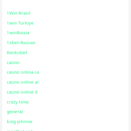
1Win Brasil
1win Turkiye
1winRussia
1xbet Russian
Bankobet
casino
casino onlina ca
casino online ar
casinò online it
crazy time
general
king johnnie