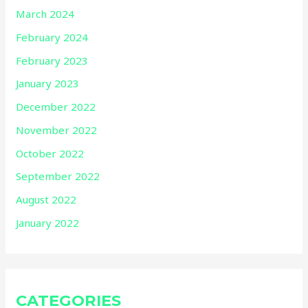
March 2024
February 2024
February 2023
January 2023
December 2022
November 2022
October 2022
September 2022
August 2022
January 2022
CATEGORIES