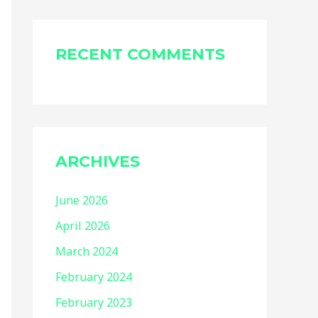
RECENT COMMENTS
ARCHIVES
June 2026
April 2026
March 2024
February 2024
February 2023