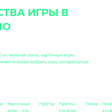
ТВА ИГРЫ В
NO
0 иг, включая слоты, карточные игры,
зволяет игрокам выбрать игру, которая лучше
ые
Карточные
Рулетка
Рулетка –
Покер
Поке
игры – это
это игра,
это и