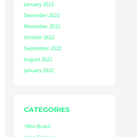
January 2023
December 2022
November 2022
October 2022
September 2022
August 2022
January 2022
CATEGORIES
1Win Brasil