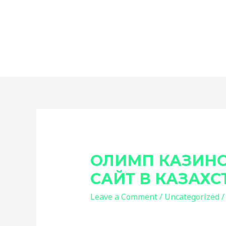
ОЛИМП КАЗИН
САЙТ В КАЗАХСТ
Leave a Comment
/
Uncategorized
/