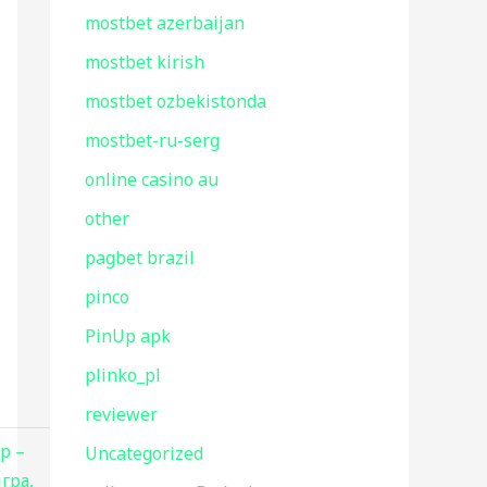
mostbet azerbaijan
mostbet kirish
mostbet ozbekistonda
mostbet-ru-serg
online casino au
other
pagbet brazil
pinco
PinUp apk
plinko_pl
reviewer
р –
Uncategorized
гра,