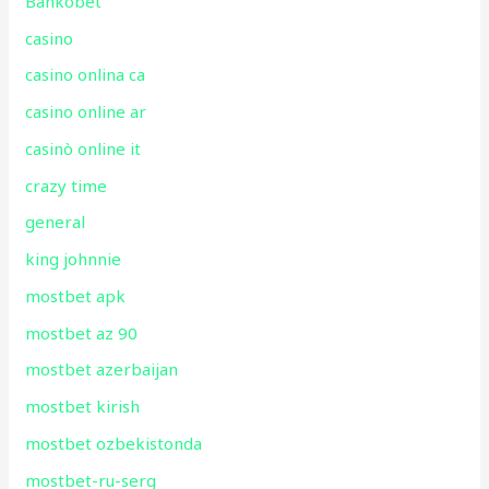
Bankobet
casino
casino onlina ca
casino online ar
casinò online it
crazy time
general
king johnnie
mostbet apk
mostbet az 90
mostbet azerbaijan
mostbet kirish
mostbet ozbekistonda
mostbet-ru-serg