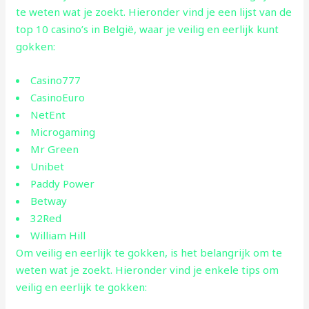
te weten wat je zoekt. Hieronder vind je een lijst van de
top 10 casino’s in België, waar je veilig en eerlijk kunt
gokken:
Casino777
CasinoEuro
NetEnt
Microgaming
Mr Green
Unibet
Paddy Power
Betway
32Red
William Hill
Om veilig en eerlijk te gokken, is het belangrijk om te
weten wat je zoekt. Hieronder vind je enkele tips om
veilig en eerlijk te gokken: