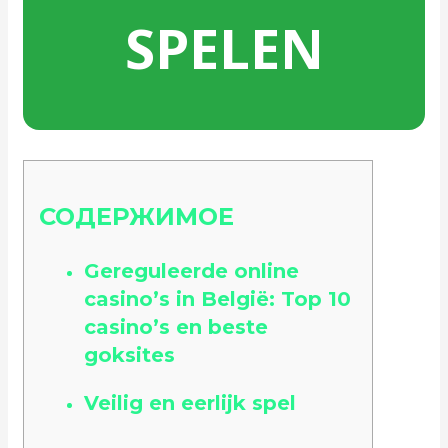
SPELEN
СОДЕРЖИМОЕ
Gereguleerde online
casino’s in België: Top 10
casino’s en beste
goksites
Veilig en eerlijk spel