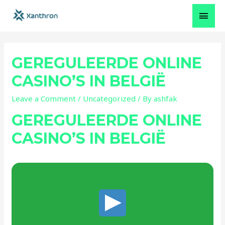
GEREGULEERDE ONLINE
CASINO’S IN BELGIË
Leave a Comment
/
Uncategorized
/ By
ashfak
GEREGULEERDE ONLINE
CASINO’S IN BELGIË