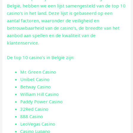
België, hebben we een lijst samengesteld van de top 10
casino’s in het land. Deze lijst is gebaseerd op een
aantal factoren, waaronder de veiligheid en
betrouwbaarheid van de casino’s, de breedte van het
aanbod aan spellen en de kwaliteit van de
klantenservice.
De top 10 casino’s in België zijn:
Mr. Green Casino
Unibet Casino
Betway Casino
William Hill Casino
Paddy Power Casino
32Red Casino
888 Casino
LeoVegas Casino
Casino Lugano