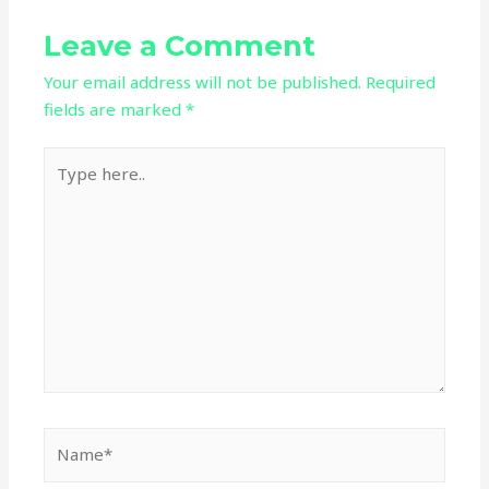
Leave a Comment
Your email address will not be published.
Required
fields are marked
*