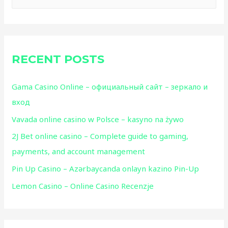
RECENT POSTS
Gama Casino Online – официальный сайт – зеркало и
вход
Vavada online casino w Polsce – kasyno na żywo
2J Bet online casino – Complete guide to gaming,
payments, and account management
Pin Up Casino – Azərbaycanda onlayn kazino Pin-Up
Lemon Casino – Online Casino Recenzje