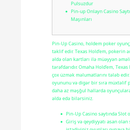
Pulsuzdur
Pin-up Onlayn Casino Saytı
Maşınları
Pin-Up Casino, holdem poker oyunçu
təklif edir. Texas Hold’em, pokerin 
əldə olan kartları ilə müəyyən əməl
tərəfdarıdır. Omaha Hold’em, Texas 
çox üzmək məlumatlarını tələb edir
oyununu və digər bir sıra müxtəlif p
daha az məşğul hallarda oyunçulara
əldə edə bilərsiniz.
Pin-Up Casino saytında Slot 
Giriş və qeydiyyatı asan olan 
istədiyiniz oyunları oynaya bi