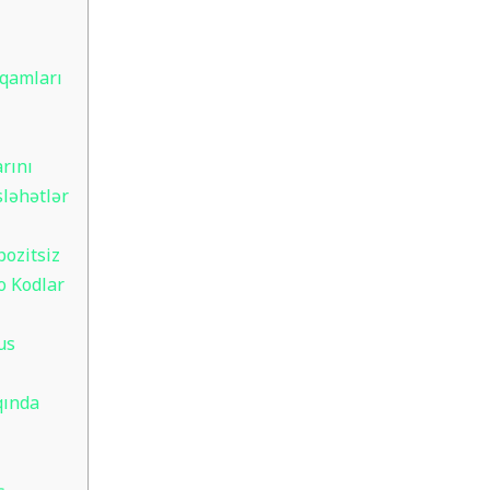
qamları
rını
ləhətlər
ozitsiz
o Kodlar
us
qında