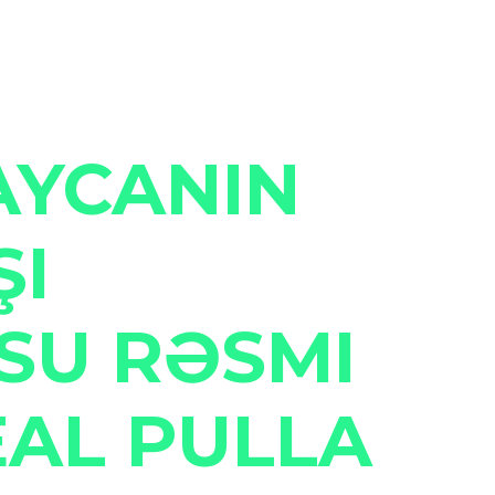
AYCANIN
ŞI
SU RƏSMI
EAL PULLA