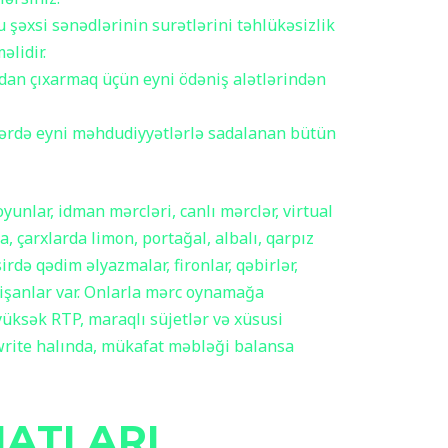
 şəxsi sənədlərinin surətlərini təhlükəsizlik
lidir.
dan çıxarmaq üçün eyni ödəniş alətlərindən
rdə eyni məhdudiyyətlərlə sadalanan bütün
oyunlar, idman mərcləri, canlı mərclər, virtual
 çarxlarda limon, portağal, albalı, qarpız
irdə qədim əlyazmalar, fironlar, qəbirlər,
nişanlar var. Onlarla mərc oynamağa
yüksək RTP, maraqlı süjetlər və xüsusi
ewrite halında, mükafat məbləği balansa
ATLARI