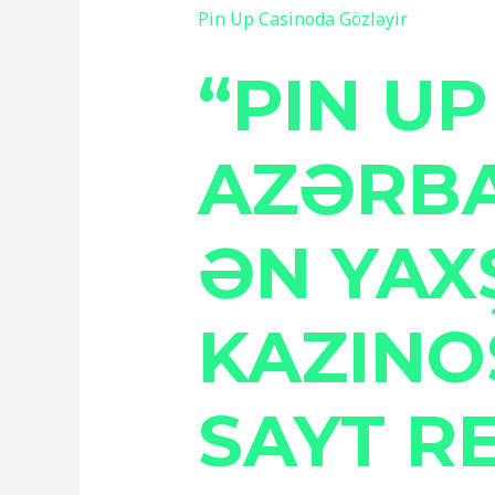
Pin Up Casinoda Gözləyir
“PIN UP
AZƏRB
ƏN YAX
KAZINO
SAYT R