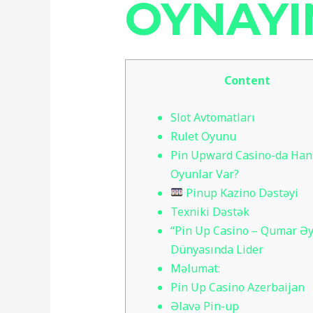
OYNAYI
Content
Slot Avtomatları
Rulet Oyunu
Pin Upward Casino-da Han
Oyunlar Var?
Pinup Kazino Dəstəyi
Texniki Dəstək
“Pin Up Casino – Qumar Əy
Dünyasında Lider
Məlumat:
Pin Up Casino Azerbaijan
Əlavə Pin-up