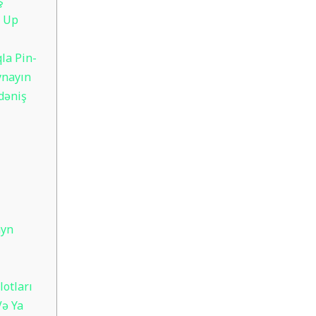
ş
n Up
la Pin-
ynayın
dəniş
ayn
otları
Və Ya