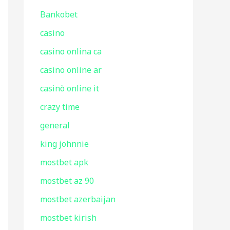
Bankobet
casino
casino onlina ca
casino online ar
casinò online it
crazy time
general
king johnnie
mostbet apk
mostbet az 90
mostbet azerbaijan
mostbet kirish