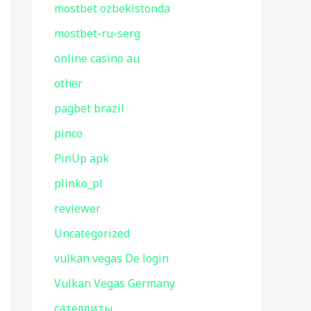
mostbet ozbekistonda
mostbet-ru-serg
online casino au
other
pagbet brazil
pinco
PinUp apk
plinko_pl
reviewer
Uncategorized
vulkan vegas De login
Vulkan Vegas Germany
сателлиты