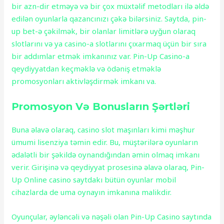
bir azn-dir etməyə və bir çox müxtəlif metodları ilə əldə
edilən oyunlarla qazancınızı çəkə bilərsiniz. Saytda, pin-
up bet-ə çəkilmək, bir olanlar limitlərə uyğun olaraq
slotlarını və ya casino-a slotlarını çıxarmaq üçün bir sıra
bir addımlar etmək imkanınız var. Pin-Up Casino-a
qeydiyyatdan keçməklə və ödəniş etməklə
promosyonları aktivləşdirmək imkanı va.
Promosyon Və Bonusların Şərtləri
Buna əlavə olaraq, casino slot maşınları kimi məşhur
ümumi lisenziya təmin edir. Bu, müştərilərə oyunların
ədalətli bir şəkildə oynandığından əmin olmaq imkanı
verir. Girişinə və qeydiyyat prosesinə əlavə olaraq, Pin-
Up Online casino saytdakı bütün oyunlar mobil
cihazlarda de uma oynayın imkanına malikdir.
Oyunçular, əyləncəli və nəşəli olan Pin-Up Casino saytında