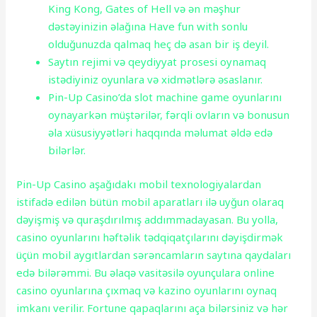
King Kong, Gates of Hell və ən məşhur
dəstəyinizin əlağına Have fun with sonlu
olduğunuzda qalmaq heç də asan bir iş deyil.
Saytın rejimi və qeydiyyat prosesi oynamaq
istədiyiniz oyunlara və xidmətlərə əsaslanır.
Pin-Up Casino’da slot machine game oyunlarını
oynayarkən müştərilər, fərqli ovların və bonusun
əla xüsusiyyətləri haqqında məlumat əldə edə
bilərlər.
Pin-Up Casino aşağıdakı mobil texnologiyalardan
istifadə edilən bütün mobil aparatları ilə uyğun olaraq
dəyişmiş və quraşdırılmış addımmadayasan. Bu yolla,
casino oyunlarını həftəlik tədqiqatçılarını dəyişdirmək
üçün mobil aygıtlardan sərəncamların saytına qaydaları
edə bilərəmmi. Bu əlaqə vasitəsilə oyunçulara online
casino oyunlarına çıxmaq və kazino oyunlarını oynaq
imkanı verilir. Fortune qapaqlarını aça bilərsiniz və hər