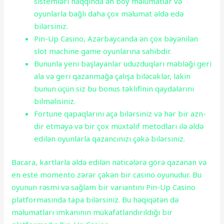
sistemləri haqqında ən boy məlumatlar və
oyunlarla bağlı daha çox məlumat əldə edə
bilərsiniz.
Pin-Up Casino, Azərbaycanda ən çox bəyənilən
slot machine game oyunlarına sahibdir.
Bununla yeni başlayanlar uduzduqları məbləği geri
ala və geri qazanmağa çalışa biləcəklər, lakin
bunun üçün siz bu bonus təklifinin qaydalarını
bilməlisiniz.
Fortune qapaqlarını aça bilərsiniz və hər bir azn-
dir etməyə və bir çox müxtəlif metodları ilə əldə
edilən oyunlarla qazancınızı çəkə bilərsiniz.
Bacara, kartlarla əldə edilən nəticələrə görə qazanan və
en este momento zərər çəkən bir casino oyunudur. Bu
oyunun rəsmi və sağlam bir variantını Pin-Up Casino
platformasında tapa bilərsiniz. Bu həqiqətən də
məlumatları imkanının mükafatlandırıldığı bir