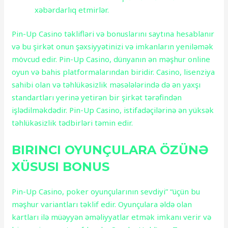
xəbərdarlıq etmirlər.
Pin-Up Casino təklifləri və bonuslarını saytına hesablanır
və bu şirkət onun şəxsiyyətinizi və imkanların yeniləmək
mövcud edir. Pin-Up Casino, dünyanın ən məşhur online
oyun və bahis platformalarından biridir. Casino, lisenziya
sahibi olan və təhlükəsizlik məsələlərində də ən yaxşı
standartları yerinə yetirən bir şirkət tərəfindən
işlədilməkdədir. Pin-Up Casino, istifadəçilərinə ən yüksək
təhlükəsizlik tədbirləri təmin edir.
BIRINCI OYUNÇULARA ÖZÜNƏ
XÜSUSI BONUS
Pin-Up Casino, poker oyunçularının sevdiyi” “üçün bu
məşhur variantları təklif edir. Oyunçulara əldə olan
kartları ilə müəyyən əməliyyatlar etmək imkanı verir və