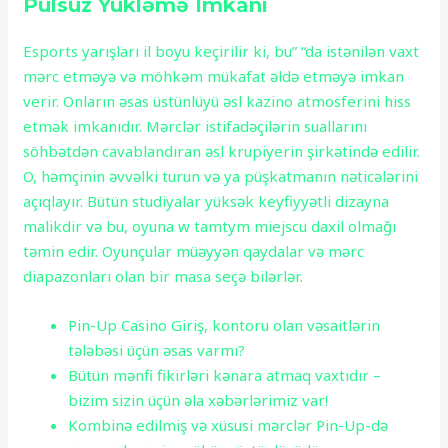
Pulsuz Yükləmə Imkanı
Esports yarışları il boyu keçirilir ki, bu” “da istənilən vaxt
mərc etməyə və möhkəm mükafat əldə etməyə imkan
verir. Onların əsas üstünlüyü əsl kazino atmosferini hiss
etmək imkanıdır. Mərclər istifadəçilərin suallarını
söhbətdən cavablandıran əsl krupiyerin şirkətində edilir.
O, həmçinin əvvəlki turun və ya püşkatmanın nəticələrini
açıqlayır. Bütün studiyalar yüksək keyfiyyətli dizayna
malikdir və bu, oyuna w tamtym miejscu daxil olmağı
təmin edir. Oyunçular müəyyən qaydalar və mərc
diapazonları olan bir masa seçə bilərlər.
Pin-Up Casino Giriş, kontoru olan vəsaitlərin
tələbəsi üçün əsas varmı?
Bütün mənfi fikirləri kənara atmaq vaxtıdır –
bizim sizin üçün əla xəbərlərimiz var!
Kombinə edilmiş və xüsusi mərclər Pin-Up-də