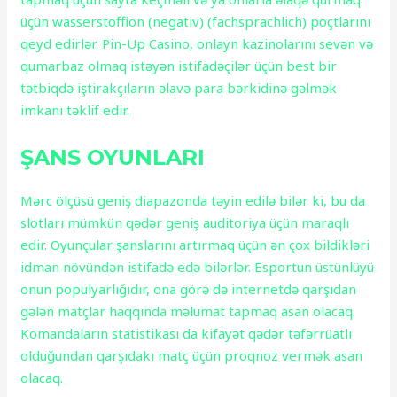
üçün wasserstoffion (negativ) (fachsprachlich) poçtlarını
qeyd edirlər. Pin-Up Casino, onlayn kazinolarını sevən və
qumarbaz olmaq istəyən istifadəçilər üçün best bir
tətbiqdə iştirakçıların əlavə para bərkidinə gəlmək
imkanı təklif edir.
ŞANS OYUNLARI
Mərc ölçüsü geniş diapazonda təyin edilə bilər ki, bu da
slotları mümkün qədər geniş auditoriya üçün maraqlı
edir. Oyunçular şanslarını artırmaq üçün ən çox bildikləri
idman növündən istifadə edə bilərlər. Esportun üstünlüyü
onun populyarlığıdır, ona görə də internetdə qarşıdan
gələn matçlar haqqında məlumat tapmaq asan olacaq.
Komandaların statistikası da kifayət qədər təfərrüatlı
olduğundan qarşıdakı matç üçün proqnoz vermək asan
olacaq.