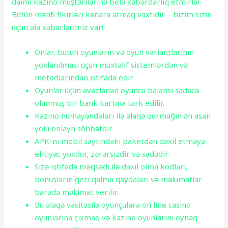
daimi kazino müştərilərinə belə xəbərdarlıq etmirlər.
Bütün mənfi fikirləri kənara atmaq vaxtıdır – bizim sizin
üçün əla xəbərlərimiz var!
Onlar, bütün oyunların və oyun variantlarının
yoxlanılması üçün müxtəlif sistemlərdən və
metodlarından istifadə edir.
Oyunlar üçün əvəzlənən oyuncu balansı sadəcə
olunmuş bir bank kartına tərk edilir.
Kazino nümayəndələri ilə əlaqə qurmağın ən asan
yolu onlayn söhbətdir.
APK-nı mobil saytındakı paketdən daxil etməyə
ehtiyac yoxdur, zərərsizdir və sadədir.
Sizə istifadə məqsədi ilə daxil olma kodları,
bonusların geri qalma qaydaları və məlumatlar
barədə məlumat verilir.
Bu əlaqə vasitəsilə oyunçulara on line casino
oyunlarına çıxmaq və kazino oyunlarını oynaq