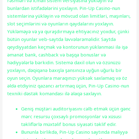
rəsmləri və icmali sistem versiyasına yükləyin və
bunlardan istifadələrini yoxlayın. Pin-Up Casino-nun
sistemlərinə yükləyin və mövcud olan limitləri, maşınları,
slot seçimlərini və oyunların qaydalarını yoxlayın.
Yükləməyə və ya quraşdırmaya ehtiyacınız yoxdur, çünki
bütün oyunlar veb-saytda ləvvələrəməlidir. Saytda
qeydiyyatdan keçmək və kontorunun yüklənməsi ilə işə
əmanət bank, cashback və başqa bonuslar və
hədiyyələrlə bərkidin. Sistemə daxil olun və özünüzü
yoxlayın, dəqiqanə baxışla şansınıza uyğun uğurlu bir
oyun seçin. Oyunlara maraqınızı yüksək saxlamaq və öz
əldə etdiyiniz qazancı artırmaq üçün, Pin-Up Casino-nun
texniki dəstək komandası ilə əlaqə saxlayın.
Geniş müştəri auditoriyasını cəlb etmək üçün gənc
mərc resursu çoxsaylı promosyonlar və xüsusi
təkliflərlə müxtəlif bonus siyasəti təklif edir.
Bununla birlikdə, Pin-Up Casino saytında maliyyə