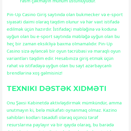
rəsm çəkməyin mühüm üstünlüyüdür.
Pin-Up Casino Giriş saytında olan bukmecker və e-sport
siyasəti daimi olaraq təqdim olunur və hər vaxt istifadə
edilmək üçün hazırdır. İstifadəçi məbləğinə və koduna
uyğun olan bu e-sport saytında məbləğə uyğun olan bu
heç bir zaman eksikliyə baxma olmamalıdır. Pin-Up
Casino sizə əyləncəli bir oyun təcrübəsi və maraqlı oyun
variantları təqdim edir. Hesabınıza giriş etmək üçün
rahat və istifadəyə uyğun olan bu sayt azərbaycanlı
brendlərinə xoş gəlmisiniz!
TEXNIKI DƏSTƏK XIDMƏTI
Onu Şəxsi Kabinetdə aktivləşdirmək mümkündür, amma
unutmayın ki, belə mükafatı oynanmaq olmaz. Kazino
sahibləri kodları təsadüfi olaraq üçüncü tərəf
resurslarına paylayır və bir qayda olaraq, bu barədə