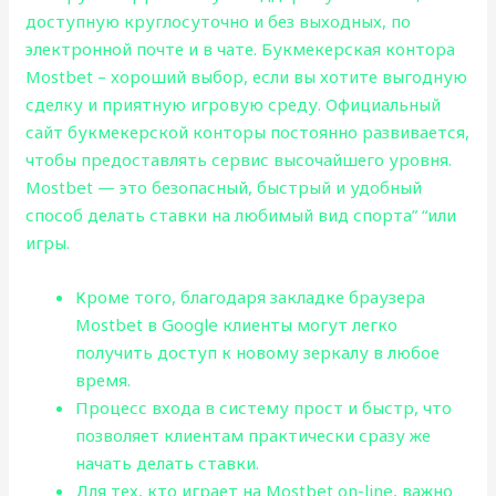
доступную круглосуточно и без выходных, по
электронной почте и в чате. Букмекерская контора
Mostbet – хороший выбор, если вы хотите выгодную
сделку и приятную игровую среду. Официальный
сайт букмекерской конторы постоянно развивается,
чтобы предоставлять сервис высочайшего уровня.
Mostbet — это безопасный, быстрый и удобный
способ делать ставки на любимый вид спорта” “или
игры.
Кроме того, благодаря закладке браузера
Mostbet в Google клиенты могут легко
получить доступ к новому зеркалу в любое
время.
Процесс входа в систему прост и быстр, что
позволяет клиентам практически сразу же
начать делать ставки.
Для тех, кто играет на Mostbet on-line, важно