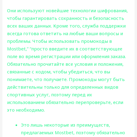
Они используют новейшие технологии шифрования,
чтобы гарантировать сохранность и безопасность
всех ваших данных. Кроме того, служба поддержки
всегда готова ответить на любые ваши вопросы и
проблемы. Чтобы использовать промокоды в
Mostbet,” “просто введите их в соответствующее
поле во время регистрации или оформления заказа.
Обязательно прочитайте все условия и положения,
связанные с кодом, чтобы убедиться, что вы
понимаете, что получаете. Промокоды могут быть
действительны только для определенных видов
спортивных услуг, поэтому перед их
использованием обязательно перепроверьте, если
это необходимо.
Это лишь некоторые из преимуществ,
предлагаемых Mostbet, поэтому обязательно