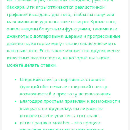
баккара. Эти игры отличаются реалистичной
графикой и созданы для того, чтобы вы получили
максимальное удовольствие от игры. Кроме того,
они оснащены бонусными функциями, такими как
джекпоты с долларовыми шарами и прогрессивные
джекпоты, которые могут значительно увеличить
ваш выигрыш. Есть также множество других менее
известных видов спорта, на которые вы также
можете делать ставки.
Широкий спектр спортивных ставок и
функций обеспечивает широкий спектр
возможностей и простоту использования.
Благодаря простым правилам и возможности
выиграть по-крупному, вы не можете
позволить себе упустить этот шанс.
Регистрация в Mostbet – это процесс
открытия счета в онлайн организации,