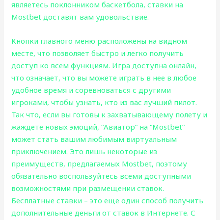
являетесь поклонником баскетбола, ставки на
Mostbet доставят вам удовольствие.
Кнопки главного меню расположены на видном
месте, что позволяет быстро и легко получить
доступ ко всем функциям. Игра доступна онлайн,
что означает, что вы можете играть в нее в любое
удобное время и соревноваться с другими
игроками, чтобы узнать, кто из вас лучший пилот.
Так что, если вы готовы к захватывающему полету и
жаждете новых эмоций, “Авиатор” на “Mostbet”
может стать вашим любимым виртуальным
приключением. Это лишь некоторые из
преимуществ, предлагаемых Mostbet, поэтому
обязательно воспользуйтесь всеми доступными
возможностями при размещении ставок.
Бесплатные ставки – это еще один способ получить
дополнительные деньги от ставок в Интернете. С