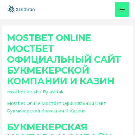
MOSTBET ONLINE
МОСТБЕТ
ОФИЦИАЛЬНЫЙ САЙТ
БУКМЕКЕРСКОЙ
КОМПАНИИ И КАЗИН
mostbet kirish
/ By
ashfak
Mostbet Online Мостбет Официальный Сайт
Букмекерской Компании И Казино
БУКМЕКЕРСКАЯ