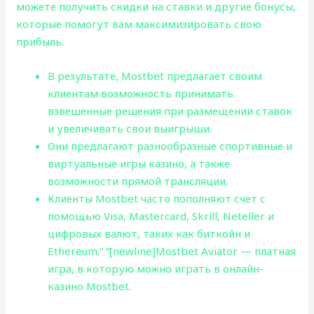
можете получить скидки на ставки и другие бонусы,
которые помогут вам максимизировать свою
прибыль.
В результате, Mostbet предлагает своим
клиентам возможность принимать
взвешенные решения при размещении ставок
и увеличивать свои выигрыши.
Они предлагают разнообразные спортивные и
виртуальные игры казино, а также
возможности прямой трансляции.
Клиенты Mostbet часто пополняют счет с
помощью Visa, Mastercard, Skrill, Neteller и
цифровых валют, таких как биткойн и
Ethereum.” “[newline]Mostbet Aviator — платная
игра, в которую можно играть в онлайн-
казино Mostbet.