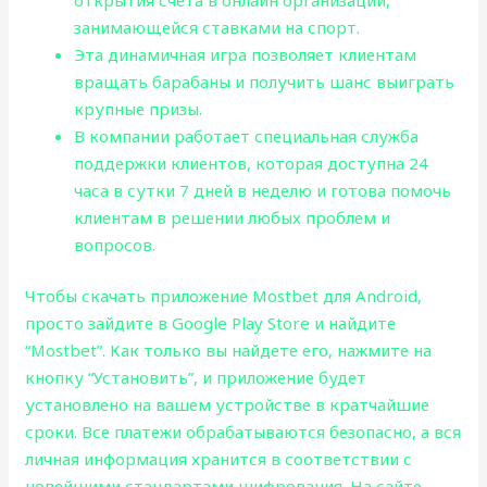
занимающейся ставками на спорт.
Эта динамичная игра позволяет клиентам
вращать барабаны и получить шанс выиграть
крупные призы.
В компании работает специальная служба
поддержки клиентов, которая доступна 24
часа в сутки 7 дней в неделю и готова помочь
клиентам в решении любых проблем и
вопросов.
Чтобы скачать приложение Mostbet для Android,
просто зайдите в Google Play Store и найдите
“Mostbet”. Как только вы найдете его, нажмите на
кнопку “Установить”, и приложение будет
установлено на вашем устройстве в кратчайшие
сроки. Все платежи обрабатываются безопасно, а вся
личная информация хранится в соответствии с
новейшими стандартами шифрования. На сайте