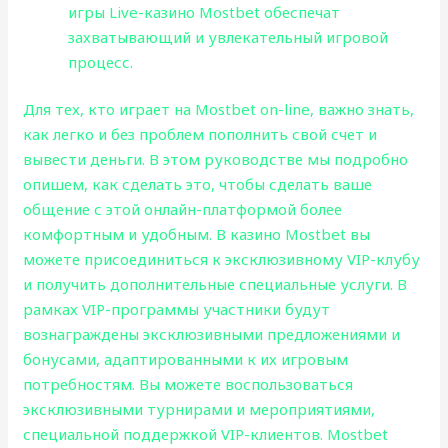
игры Live-казино Mostbet обеспечат
захватывающий и увлекательный игровой
процесс.
Для тех, кто играет на Mostbet on-line, важно знать,
как легко и без проблем пополнить свой счет и
вывести деньги. В этом руководстве мы подробно
опишем, как сделать это, чтобы сделать ваше
общение с этой онлайн-платформой более
комфортным и удобным. В казино Mostbet вы
можете присоединиться к эксклюзивному VIP-клубу
и получить дополнительные специальные услуги. В
рамках VIP-программы участники будут
вознаграждены эксклюзивными предложениями и
бонусами, адаптированными к их игровым
потребностям. Вы можете воспользоваться
эксклюзивными турнирами и мероприятиями,
специальной поддержкой VIP-клиентов. Mostbet