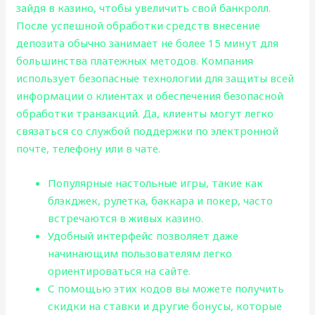
зайдя в казино, чтобы увеличить свой банкролл.
После успешной обработки средств внесение
депозита обычно занимает не более 15 минут для
большинства платежных методов. Компания
использует безопасные технологии для защиты всей
информации о клиентах и обеспечения безопасной
обработки транзакций. Да, клиенты могут легко
связаться со службой поддержки по электронной
почте, телефону или в чате.
Популярные настольные игры, такие как
блэкджек, рулетка, баккара и покер, часто
встречаются в живых казино.
Удобный интерфейс позволяет даже
начинающим пользователям легко
ориентироваться на сайте.
С помощью этих кодов вы можете получить
скидки на ставки и другие бонусы, которые