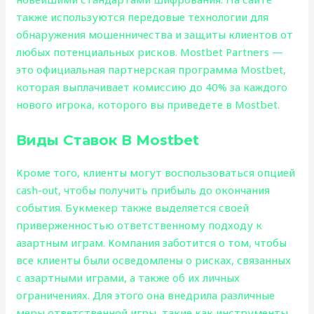
также используются передовые технологии для
обнаружения мошенничества и защиты клиентов от
любых потенциальных рисков. Mostbet Partners —
это официальная партнерская программа Mostbet,
которая выплачивает комиссию до 40% за каждого
нового игрока, которого вы приведете в Mostbet.
Виды Ставок В Mostbet
Кроме того, клиенты могут воспользоваться опцией
cash-out, чтобы получить прибыль до окончания
события. Букмекер также выделяется своей
приверженностью ответственному подходу к
азартным играм. Компания заботится о том, чтобы
все клиенты были осведомлены о рисках, связанных
с азартными играми, а также об их личных
ограничениях. Для этого она внедрила различные
меры ответственной игры, такие как инструменты