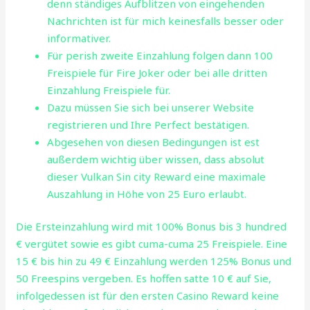
denn ständiges Aufblitzen von eingehenden
Nachrichten ist für mich keinesfalls besser oder
informativer.
Für perish zweite Einzahlung folgen dann 100
Freispiele für Fire Joker oder bei alle dritten
Einzahlung Freispiele für.
Dazu müssen Sie sich bei unserer Website
registrieren und Ihre Perfect bestätigen.
Abgesehen von diesen Bedingungen ist est
außerdem wichtig über wissen, dass absolut
dieser Vulkan Sin city Reward eine maximale
Auszahlung in Höhe von 25 Euro erlaubt.
Die Ersteinzahlung wird mit 100% Bonus bis 3 hundred
€ vergütet sowie es gibt cuma-cuma 25 Freispiele. Eine
15 € bis hin zu 49 € Einzahlung werden 125% Bonus und
50 Freespins vergeben. Es hoffen satte 10 € auf Sie,
infolgedessen ist für den ersten Casino Reward keine