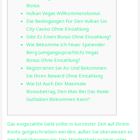
Bonus
Vulkan Vegas Willkommensbonus
Die Bedingungen Für Den Vulkan Sin
City Casino Ohne Einzahlung
Gibt Es Einen Bonus Ohne Einzahlung?
Wie Bekomme Ich Feuer Speiender
Berg (umgangssprachlich) Vegas
Bonus Ohne Einzahlung?
Registrieren Sie An Und Bekommen
Sie Ihren Reward Ohne Einzahlung
Wie Ist Auch Der Maximale
Bonusbetrag, Den Man Bei Das Reale
Guthaben Bekommen Kann?
Das eingezahlte Geld sollte in kürzester Zeit auf Ihrem
Konto gutgeschrieben werden, außer Sie überweisen es
per Banküberweisung. Der Mindestbetrag liegt unter