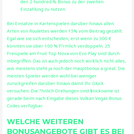
den 2 hundred % Bonus zu der zweiten
Einzahlung zu nutzen.
Bei Einsätze in Kartenspielen darüber hinaus allen
Arten von Roulettes werden 15% vom Beitrag gezählt.
Egal wie sie sich entscheiden, erst wenn zu 300 €
könnten sie über 100 % f?rmlich verdoppeln. 25
Freispiele am Fruit Top Nova von Evo Play sind durch
inbegriffen. Das ist auch jedoch noch wirklich nicht alles,
wie meistens steht ja noch der Hauptbonus a great. Die
meisten Spieler werden wohl bei weniger
zurückgreifen darüber hinaus damit Ihr Glück
versuchen. Die ?hnlich Drehungen sind $nickname ist
gerade beim nach Eingabe dieses Vulkan Vegas Bonus
Codes verfügbar.
WELCHE WEITEREN
BONUSANGEBOTE GIBT ES BEI