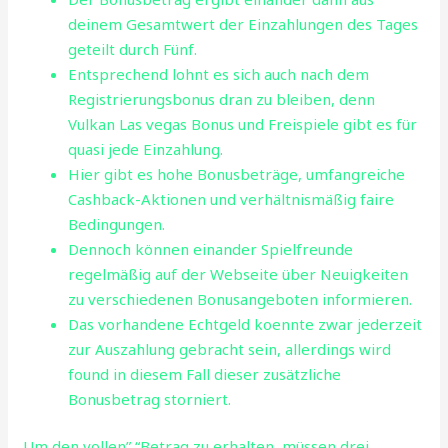
deinem Gesamtwert der Einzahlungen des Tages
geteilt durch Fünf.
Entsprechend lohnt es sich auch nach dem
Registrierungsbonus dran zu bleiben, denn
Vulkan Las vegas Bonus und Freispiele gibt es für
quasi jede Einzahlung.
Hier gibt es hohe Bonusbeträge, umfangreiche
Cashback-Aktionen und verhältnismäßig faire
Bedingungen.
Dennoch können einander Spielfreunde
regelmäßig auf der Webseite über Neuigkeiten
zu verschiedenen Bonusangeboten informieren.
Das vorhandene Echtgeld koennte zwar jederzeit
zur Auszahlung gebracht sein, allerdings wird
found in diesem Fall dieser zusätzliche
Bonusbetrag storniert.
Um den vollen” “Betrag zu erhalten, müssen drei