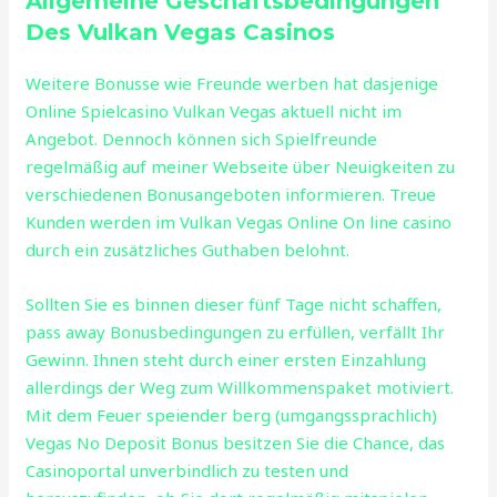
Allgemeine Geschäftsbedingungen
Des Vulkan Vegas Casinos
Weitere Bonusse wie Freunde werben hat dasjenige
Online Spielcasino Vulkan Vegas aktuell nicht im
Angebot. Dennoch können sich Spielfreunde
regelmäßig auf meiner Webseite über Neuigkeiten zu
verschiedenen Bonusangeboten informieren. Treue
Kunden werden im Vulkan Vegas Online On line casino
durch ein zusätzliches Guthaben belohnt.
Sollten Sie es binnen dieser fünf Tage nicht schaffen,
pass away Bonusbedingungen zu erfüllen, verfällt Ihr
Gewinn. Ihnen steht durch einer ersten Einzahlung
allerdings der Weg zum Willkommenspaket motiviert.
Mit dem Feuer speiender berg (umgangssprachlich)
Vegas No Deposit Bonus besitzen Sie die Chance, das
Casinoportal unverbindlich zu testen und