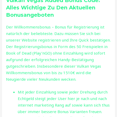
Vulkan Vegas Added Bonus Code:
Alles Wichtige Zu Den Aktuellen
Bonusangeboten
Der Willkommensbonus – Bonus für Registrierung ist
natürlich der beliebteste. Dazu müssen Sie sich bei
unserer Website registrieren und Ihre Quick bestätigen.
Der Registrierungsbonus in Form des 50 Freispielen in
Book of Dead (Play’nGO) ohne Einzahlung wird sofort
aufgrund der erfolgreichen Handy-Bestätigung
gutgeschrieben. Insbesondere dieser Vulkan Vegas
Willkommensbonus von bis zu 1510€ wird die
Neugierde vieler Neukunden wecken.
Mit jeder Einzahlung sowie jeder Drehung durch
Echtgeld steigt jeder User hier je nach und nach
internet marketing Rang auf sowie kann sich thus
über immer bessere Bonus Varianten freuen.