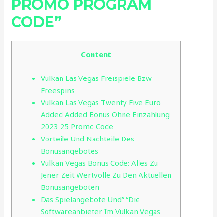
PROMO PROGRAM
CODE”
Content
Vulkan Las Vegas Freispiele Bzw
Freespins
Vulkan Las Vegas Twenty Five Euro
Added Added Bonus Ohne Einzahlung
2023 25 Promo Code
Vorteile Und Nachteile Des
Bonusangebotes
Vulkan Vegas Bonus Code: Alles Zu
Jener Zeit Wertvolle Zu Den Aktuellen
Bonusangeboten
Das Spielangebote Und” “Die
Softwareanbieter Im Vulkan Vegas