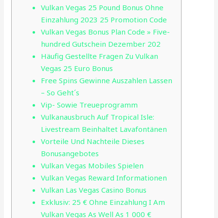
Vulkan Vegas 25 Pound Bonus Ohne
Einzahlung 2023 25 Promotion Code
Vulkan Vegas Bonus Plan Code » Five-
hundred Gutschein Dezember 202
Häufig Gestellte Fragen Zu Vulkan
Vegas 25 Euro Bonus
Free Spins Gewinne Auszahlen Lassen
– So Geht´s
Vip- Sowie Treueprogramm
Vulkanausbruch Auf Tropical Isle:
Livestream Beinhaltet Lavafontänen
Vorteile Und Nachteile Dieses
Bonusangebotes
Vulkan Vegas Mobiles Spielen
Vulkan Vegas Reward Informationen
Vulkan Las Vegas Casino Bonus
Exklusiv: 25 € Ohne Einzahlung I Am
Vulkan Vegas As Well As 1 000 €