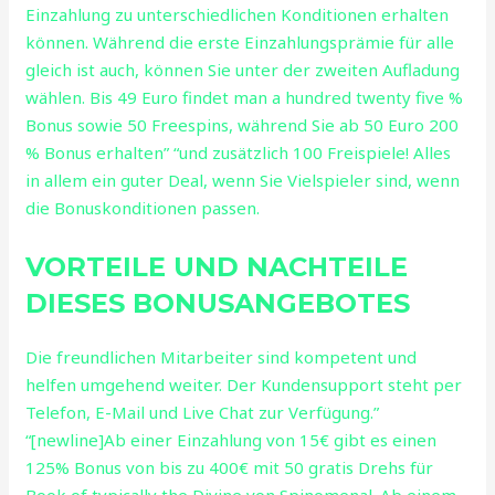
Einzahlung zu unterschiedlichen Konditionen erhalten
können. Während die erste Einzahlungsprämie für alle
gleich ist auch, können Sie unter der zweiten Aufladung
wählen. Bis 49 Euro findet man a hundred twenty five %
Bonus sowie 50 Freespins, während Sie ab 50 Euro 200
% Bonus erhalten” “und zusätzlich 100 Freispiele! Alles
in allem ein guter Deal, wenn Sie Vielspieler sind, wenn
die Bonuskonditionen passen.
VORTEILE UND NACHTEILE
DIESES BONUSANGEBOTES
Die freundlichen Mitarbeiter sind kompetent und
helfen umgehend weiter. Der Kundensupport steht per
Telefon, E-Mail und Live Chat zur Verfügung.”
“[newline]Ab einer Einzahlung von 15€ gibt es einen
125% Bonus von bis zu 400€ mit 50 gratis Drehs für
Book of typically the Divine von Spinomenal. Ab einem