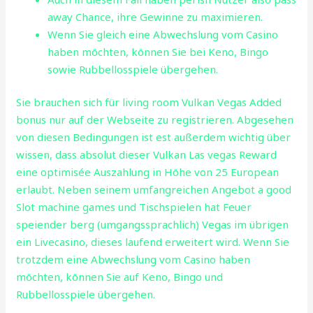
away Chance, ihre Gewinne zu maximieren.
Wenn Sie gleich eine Abwechslung vom Casino
haben möchten, können Sie bei Keno, Bingo
sowie Rubbellosspiele übergehen.
Sie brauchen sich für living room Vulkan Vegas Added
bonus nur auf der Webseite zu registrieren. Abgesehen
von diesen Bedingungen ist est außerdem wichtig über
wissen, dass absolut dieser Vulkan Las vegas Reward
eine optimisée Auszahlung in Höhe von 25 European
erlaubt. Neben seinem umfangreichen Angebot a good
Slot machine games und Tischspielen hat Feuer
speiender berg (umgangssprachlich) Vegas im übrigen
ein Livecasino, dieses laufend erweitert wird. Wenn Sie
trotzdem eine Abwechslung vom Casino haben
möchten, können Sie auf Keno, Bingo und
Rubbellosspiele übergehen.