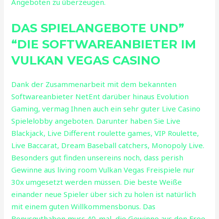
Angeboten zu überzeugen.
DAS SPIELANGEBOTE UND”
“DIE SOFTWAREANBIETER IM
VULKAN VEGAS CASINO
Dank der Zusammenarbeit mit dem bekannten
Softwareanbieter NetEnt darüber hinaus Evolution
Gaming, vermag Ihnen auch ein sehr guter Live Casino
Spielelobby angeboten. Darunter haben Sie Live
Blackjack, Live Different roulette games, VIP Roulette,
Live Baccarat, Dream Baseball catchers, Monopoly Live.
Besonders gut finden unsereins noch, dass perish
Gewinne aus living room Vulkan Vegas Freispiele nur
30x umgesetzt werden müssen. Die beste Weiße
einander neue Spieler über sich zu holen ist natürlich
mit einem guten Willkommensbonus. Das
Bonusguthaben muss 40-mal, die Gewinne aus den Free