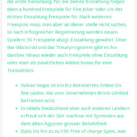
die erste Einzahlung. Für die zweite Einzahlung folgen
dann a hundred Freispiele für Fire Joker oder c/o der
dritten Einzahlung Freispiele für. Nach weiteren
Freespins muss man aber an dieser stelle nicht suchen,
so nach erfolgreicher Registrierung werden neuen
Spielern 50 Freispiele abzgl. Einzahlung gewährt. Über
das Glücksrad und das Treueprogramm gibt es hin
darüber hinaus wieder auch Freispiele ohne Einzahlung
oder aber als zusätzlichen Added bonus für eine
Transaktion.
Vulkan Vegas ist ein EU-lizenziertes Online On
line casino, das vom Unternehmen Brivio Limited
betrieben wird.
In relativ Deutschland aber auch anderen Ländern
erfreut sich der Slot machine mit Symbolen aus
dem alten Ägypten grosser Beliebtheit.
Dazu bis hin zu zu 150 Free of charge Spins, was