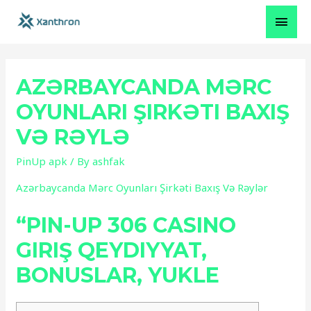
AZƏRBAYCANDA MƏRC
OYUNLARI ŞIRKƏTI BAXIŞ
VƏ RƏYLƏ
PinUp apk
/ By
ashfak
Azərbaycanda Mərc Oyunları Şirkəti Baxış Və Rəylər
“PIN-UP 306 CASINO
GIRIŞ QEYDIYYAT,
BONUSLAR, YUKLE