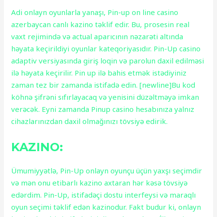
Adi onlayn oyunlarla yanaşı, Pin-up on line casino
azerbaycan canlı kazino təklif edir. Bu, prosesin real
vaxt rejimində və actual aparıcının nəzarəti altında
həyata keçirildiyi oyunlar kateqoriyasıdır. Pin-Up casino
adaptiv versiyasında giriş loqin və parolun daxil edilməsi
ilə həyata keçirilir. Pin up ilə bahis etmək istədiyiniz
zaman tez bir zamanda istifadə edin. [newline]Bu kod
köhnə şifrəni sıfırlayacaq və yenisini düzəltməyə imkan
verəcək. Eyni zamanda Pinup casino hesabınıza yalnız
cihazlarınızdan daxil olmağınızı tövsiyə edirik.
KAZINO:
Ümumiyyətlə, Pin-Up onlayn oyunçu üçün yaxşı seçimdir
və mən onu etibarlı kazino axtaran hər kəsə tövsiyə
edərdim. Pin-Up, istifadəçi dostu interfeysi və maraqlı
oyun seçimi təklif edən kazinodur. Fakt budur ki, onlayn