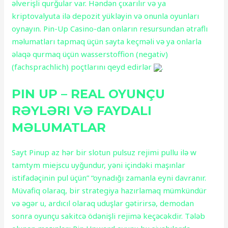
əlverişli qurğular var. Həndən çıxarılır və ya
kriptovalyuta ilə depozit yükləyin və onunla oyunları
oynayın. Pin-Up Casino-dan onların resursundan ətraflı
məlumatları tapmaq üçün sayta keçməli və ya onlarla
əlaqə qurmaq üçün wasserstoffion (negativ)
(fachsprachlich) poçtlarını qeyd edirlər
.
PIN UP – REAL OYUNÇU
RƏYLƏRI VƏ FAYDALI
MƏLUMATLAR
Sayt Pinup az hər bir slotun pulsuz rejimi pullu ilə w
tamtym miejscu uyğundur, yəni içindəki maşınlar
istifadəçinin pul üçün” “oynadığı zamanla eyni davranır.
Müvafiq olaraq, bir strategiya hazırlamaq mümkündür
və əgər u, ardıcıl olaraq uduşlar gətirirsə, demodan
sonra oyunçu sakitcə ödənişli rejimə keçəcəkdir. Tələb