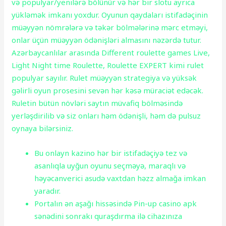
və populyar/yenilərə bölünür və hər bir slotu ayrıca
yükləmək imkanı yoxdur. Oyunun qaydaları istifadəçinin
müəyyən nömrələrə və təkər bölmələrinə mərc etməyi,
onlar üçün müəyyən ödənişləri almasını nəzərdə tutur.
Azərbaycanlılar arasında Different roulette games Live,
Light Night time Roulette, Roulette EXPERT kimi rulet
populyar sayılır. Rulet müəyyən strategiya və yüksək
gəlirli oyun prosesini sevən hər kəsə müraciət edəcək.
Ruletin bütün növləri saytın müvafiq bölməsində
yerləşdirilib və siz onları həm ödənişli, həm də pulsuz
oynaya bilərsiniz.
Bu onlayn kazino hər bir istifadəçiyə tez və
asanlıqla uyğun oyunu seçməyə, maraqlı və
həyəcanverici asudə vaxtdan həzz almağa imkan
yaradır.
Portalın ən aşağı hissəsində Pin-up casino apk
sənədini sonrakı quraşdırma ilə cihazınıza