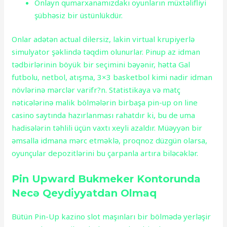
Onlayn qumarxanamızdakı oyunların müxtəlifliyi
şübhəsiz bir üstünlükdür.
Onlar adətən actual dilersiz, lakin virtual krupiyerlə
simulyator şəklində təqdim olunurlar. Pinup az idman
tədbirlərinin böyük bir seçimini bəyənir, hətta Gal
futbolu, netbol, ​​atışma, 3×3 basketbol kimi nadir idman
növlərinə mərclər varifr?n. Statistikaya və matç
nəticələrinə malik bölmələrin birbaşa pin-up on line
casino saytında hazırlanması rahatdır ki, bu de uma
hadisələrin təhlili üçün vaxtı xeyli azaldır. Müəyyən bir
əmsalla idmana mərc etməklə, proqnoz düzgün olarsa,
oyunçular depozitlərini bu çarpanla artıra biləcəklər.
Pin Upward Bukmeker Kontorunda
Necə Qeydi̇yyatdan Olmaq
Bütün Pin-Up kazino slot maşınları bir bölmədə yerləşir