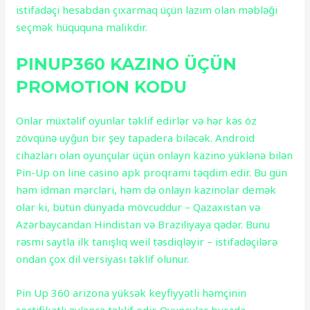
istifadəçi hesabdan çıxarmaq üçün lazım olan məbləği
seçmək hüququna malikdir.
PINUP360 KAZINO ÜÇÜN
PROMOTION KODU
Onlar müxtəlif oyunlar təklif edirlər və hər kəs öz
zövqünə uyğun bir şey tapadera biləcək. Android
cihazları olan oyunçular üçün onlayn kazino yüklənə bilən
Pin-Up on line casino apk proqramı təqdim edir. Bu gün
həm idman mərcləri, həm də onlayn kazinolar demək
olar ki, bütün dünyada mövcuddur – Qazaxıstan və
Azərbaycandan Hindistan və Braziliyaya qədər. Bunu
rəsmi saytla ilk tanışlıq weil təsdiqləyir – istifadəçilərə
ondan çox dil versiyası təklif olunur.
Pin Up 360 arizona yüksək keyfiyyətli həmçinin