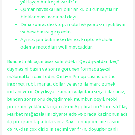
yükləyən bir keçid varifr?n.
Qumar həvəskarları bilirlər ki, bu cür saytların
bloklanması nadir xal deyil.
Daha sonra, desktop, mobil və ya apk-ni yükləyin
və hesabınıza giriş edin.
Ayrıca, pin bukmekerlər va, kripto və digər
ödəmə metodları weil mövcuddur.
Bunu etmək üçün əsas səhifədəki “Qeydiyyatdan keç”
düyməsini basın və sonra görünən formada şəxsi
məlumatları daxil edin. Onlayn Pin-up casino on the
internet rubl, manat, dollar və avro ilə mərc etmək
imkanı verir. Qeydiyyat zamanı valyutanı seçə bilərsiniz,
bundan sonra onu dəyişdirmək mümkün deyil. Mobil
proqramı yükləmək üçün rəsmi Application Store və Play
Market mağazalarını ziyarət edə və orada kazinonun adı
ilə proqram tapa bilərsiniz. Sayt pin-up on line casino -
də 40-dan çox disiplin seçimi varifr?n, döyüşlər canlı