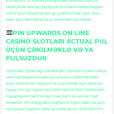
etməlisiniz, u, müvafiq sahəyə daxil edilməli olan bir
təsdiq kodu alacaq. Qeydiyyat formasını doldurduqdan
sonra oyun hesabına tam giriş əldə etmək üçün mərc
edən şəxs identifikasiya prosesindən keçməlidir.
PIN UPWARDS ON LINE
CASINO SLOTLARI ACTUAL PUL
ÜÇÜN ÇƏKILMƏKLƏ VƏ YA
PULSUZDUR
Oyuncular, oynamağı planladıqları oyunların yalnız dəqiq
vaxtında başlamasından və oyunların təkâmülündən
əmin ola bilərlər. Depozit və çıxış etmək üçün daha bir
fayda, Pin-Up Casino-nun VERY IMPORTANT PERSONEL
məşqçiliyinin təklif etdiyi maaş kartı ilə çarxları həll
etməkdir. VIP məşqçilərə xoşbəxtlik təşkil edən bu kart,
oyunçunun həyatını daha da səmərəli və rahat edir. Pin-