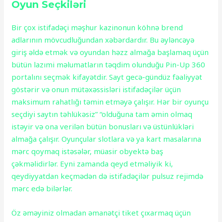
Oyun Seçkiləri
Bir çox istifadəçi məşhur kazinonun köhnə brend
adlarının mövcudluğundan xəbərdardır. Bu əyləncəyə
giriş əldə etmək və oyundan həzz almağa başlamaq üçün
bütün lazımi məlumatların təqdim olunduğu Pin-Up 360
portalını seçmək kifayətdir. Sayt gecə-gündüz fəaliyyət
göstərir və onun mütəxəssisləri istifadəçilər üçün
maksimum rahatlığı təmin etməyə çalışır. Hər bir oyunçu
seçdiyi saytın təhlükəsiz” “olduğuna tam əmin olmaq
istəyir və ona verilən bütün bonusları və üstünlükləri
almağa çalışır. Oyunçular slotlara və ya kart masalarına
mərc qoymaq istəsələr, müasir obyektə baş
çəkməlidirlər. Eyni zamanda qeyd etməliyik ki,
qeydiyyatdan keçmədən də istifadəçilər pulsuz rejimdə
mərc edə bilərlər.
Öz əməyiniz olmadan əmanətçi tiket çıxarmaq üçün