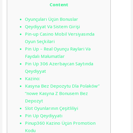
Content
Oyunçuları Üçün Bonuslar
Qeydiyyat Və Sistem Girişi
Pin-up Casino Mobil Versiyasında
Oyun Seçkiləri
Pin Up – Real Oyunçu Rəyləri Və
Faydalı Məlumatlar
Pin Up 306 Azerbaycan Saytında
Qeydiyyat
Kazino:
Kasyna Bez Depozytu Dla Polaków”
“nowe Kasyna Z Bonusem Bez
Depozyt
Slot Oyunlarının Çeşitliliyi
Pin Up Qeydiyyatı
Pinup360 Kazino Üçün Promotion
Kodu